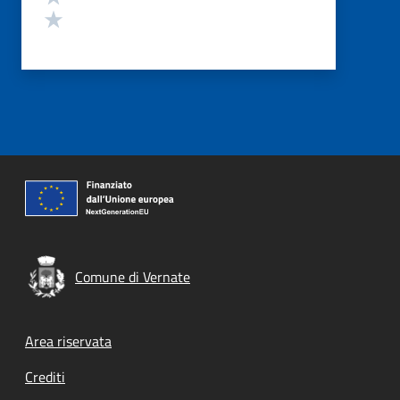
Valuta 1 stelle su 5
Comune di Vernate
Footer menu
Area riservata
Crediti