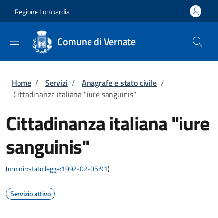
Salta al contenuto principale
Skip to footer content
Regione Lombardia
Comune di Vernate
Briciole di pane
Home
/
Servizi
/
Anagrafe e stato civile
/
Cittadinanza italiana "iure sanguinis"
Cittadinanza italiana "iure
sanguinis"
(
urn:nir:stato:legge:1992-02-05;91
)
Servizio attivo