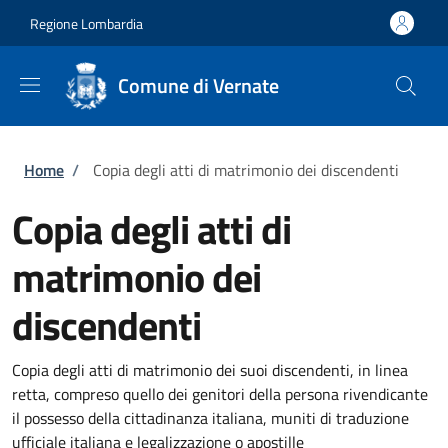
Salta al contenuto principale
Skip to footer content
Regione Lombardia
Comune di Vernate
Briciole di pane
Home
/
Copia degli atti di matrimonio dei discendenti
Copia degli atti di
matrimonio dei
discendenti
Copia degli atti di matrimonio dei suoi discendenti, in linea
retta, compreso quello dei genitori della persona rivendicante
il possesso della cittadinanza italiana, muniti di traduzione
ufficiale italiana e legalizzazione o apostille