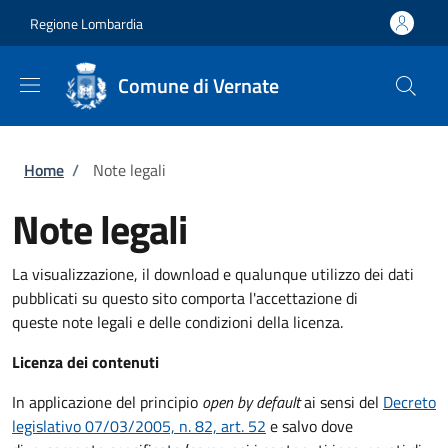
Salta al contenuto principale
Skip to footer content
Regione Lombardia
Comune di Vernate
Briciole di pane
Home
/
Note legali
Note legali
La visualizzazione, il download e qualunque utilizzo dei dati
pubblicati su questo sito comporta l'accettazione di
queste note legali e delle condizioni della licenza.
Licenza dei contenuti
In applicazione del principio
open by default
ai sensi del
Decreto
legislativo 07/03/2005, n. 82, art. 52
e salvo dove