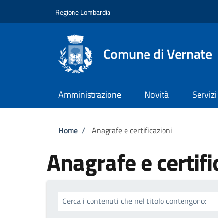
Salta al contenuto principale
Skip to footer content
Regione Lombardia
Comune di Vernate
Amministrazione
Novità
Servizi
Briciole di pane
Home
/
Anagrafe e certificazioni
Anagrafe e certifi
Cerca i contenuti che nel titolo contengono: