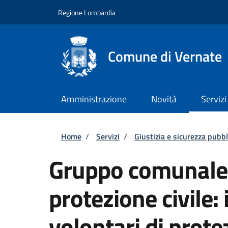
Salta al contenuto principale
Skip to footer content
Regione Lombardia
Comune di Vernate
Amministrazione
Novità
Servizi
Briciole di pane
Home
/
Servizi
/
Giustizia e sicurezza pubbl
Gruppo comunale d
protezione civile:
volontari di prote