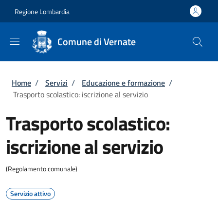
Salta al contenuto principale
Skip to footer content
Regione Lombardia
Comune di Vernate
Briciole di pane
Home
/
Servizi
/
Educazione e formazione
/
Trasporto scolastico: iscrizione al servizio
Trasporto scolastico:
iscrizione al servizio
(Regolamento comunale)
Servizio attivo