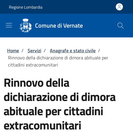
Salta al contenuto principale
Skip to footer content
Regione Lombardia
Comune di Vernate
Briciole di pane
Home
/
Servizi
/
Anagrafe e stato civile
/
Rinnovo della dichiarazione di dimora abituale per
cittadini extracomunitari
Rinnovo della
dichiarazione di dimora
abituale per cittadini
extracomunitari