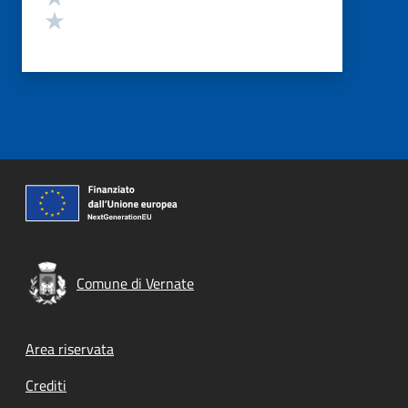
Valuta 1 stelle su 5
Comune di Vernate
Footer menu
Area riservata
Crediti