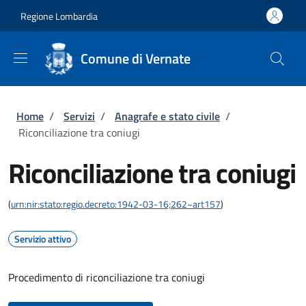
Salta al contenuto principale
Skip to footer content
Regione Lombardia
Comune di Vernate
Briciole di pane
Home
/
Servizi
/
Anagrafe e stato civile
/
Riconciliazione tra coniugi
Riconciliazione tra coniugi
(
urn:nir:stato:regio.decreto:1942-03-16;262~art157
)
Servizio attivo
Procedimento di riconciliazione tra coniugi