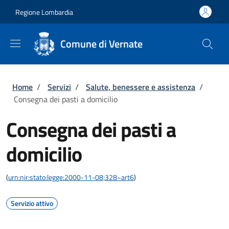
Salta al contenuto principale
Skip to footer content
Regione Lombardia
Comune di Vernate
Briciole di pane
Home
/
Servizi
/
Salute, benessere e assistenza
/
Consegna dei pasti a domicilio
Consegna dei pasti a
domicilio
(
urn:nir:stato:legge:2000-11-08;328~art6
)
Servizio attivo