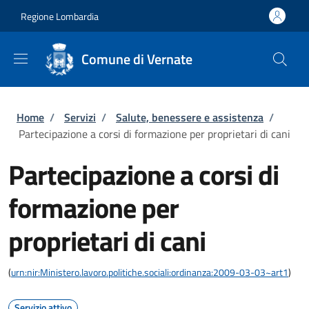
Salta al contenuto principale
Skip to footer content
Regione Lombardia
Comune di Vernate
Briciole di pane
Home
/
Servizi
/
Salute, benessere e assistenza
/
Partecipazione a corsi di formazione per proprietari di cani
Partecipazione a corsi di
formazione per
proprietari di cani
(
urn:nir:Ministero.lavoro.politiche.sociali:ordinanza:2009-03-03~art1
)
Servizio attivo