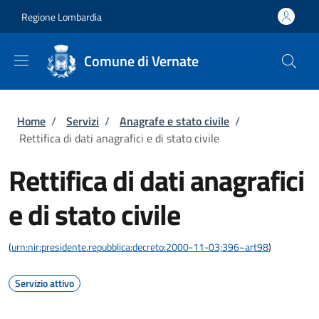
Salta al contenuto principale
Skip to footer content
Regione Lombardia
Comune di Vernate
Briciole di pane
Home
/
Servizi
/
Anagrafe e stato civile
/
Rettifica di dati anagrafici e di stato civile
Rettifica di dati anagrafici
e di stato civile
(
urn:nir:presidente.repubblica:decreto:2000-11-03;396~art98
)
Servizio attivo