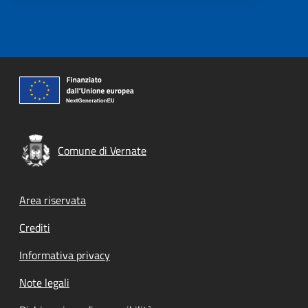
Comune di Vernate
Footer menu
Area riservata
Crediti
Informativa privacy
Note legali