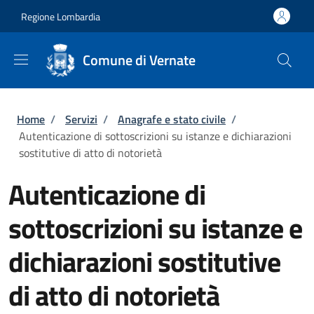
Salta al contenuto principale
Skip to footer content
Regione Lombardia
Comune di Vernate
Briciole di pane
Home
/
Servizi
/
Anagrafe e stato civile
/
Autenticazione di sottoscrizioni su istanze e dichiarazioni
sostitutive di atto di notorietà
Autenticazione di
sottoscrizioni su istanze e
dichiarazioni sostitutive
di atto di notorietà