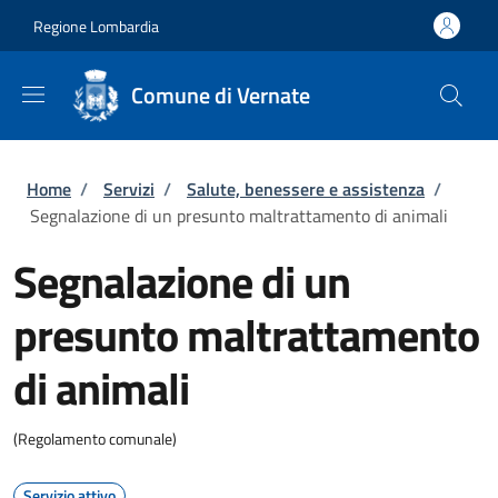
Salta al contenuto principale
Skip to footer content
Regione Lombardia
Comune di Vernate
Briciole di pane
Home
/
Servizi
/
Salute, benessere e assistenza
/
Segnalazione di un presunto maltrattamento di animali
Segnalazione di un
presunto maltrattamento
di animali
(Regolamento comunale)
Servizio attivo