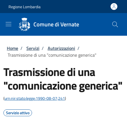
Salta al contenuto principale
Skip to footer content
Regione Lombardia
Comune di Vernate
Briciole di pane
Home
/
Servizi
/
Autorizzazioni
/
Trasmissione di una "comunicazione generica"
Trasmissione di una
"comunicazione generica"
(
urn:nir:stato:legge:1990-08-07;241
)
Servizio attivo