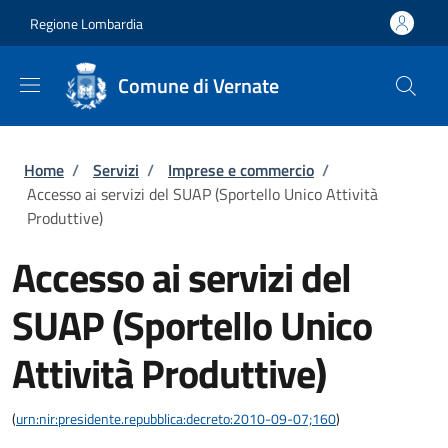
Salta al contenuto principale
Skip to footer content
Regione Lombardia
Comune di Vernate
Briciole di pane
Home
/
Servizi
/
Imprese e commercio
/
Accesso ai servizi del SUAP (Sportello Unico Attività
Produttive)
Accesso ai servizi del
SUAP (Sportello Unico
Attività Produttive)
(
urn:nir:presidente.repubblica:decreto:2010-09-07;160
)