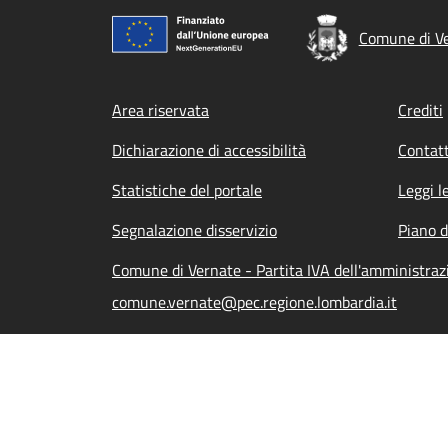
Comune di V
Footer menu
Area riservata
Crediti
Dichiarazione di accessibilità
Contatt
Statistiche del portale
Leggi l
Segnalazione disservizio
Piano d
Comune di Vernate - Partita IVA dell'amministra
comune.vernate@pec.regione.lombardia.it