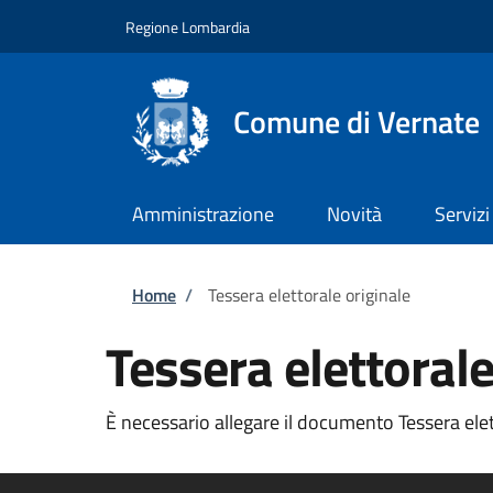
Salta al contenuto principale
Skip to footer content
Regione Lombardia
Comune di Vernate
Amministrazione
Novità
Servizi
Briciole di pane
Home
/
Tessera elettorale originale
Tessera elettorale
È necessario allegare il documento Tessera elett