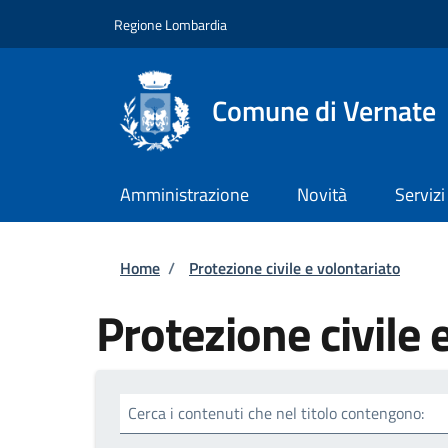
Salta al contenuto principale
Skip to footer content
Regione Lombardia
Comune di Vernate
Amministrazione
Novità
Servizi
Briciole di pane
Home
/
Protezione civile e volontariato
Protezione civile 
Cerca i contenuti che nel titolo contengono: