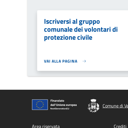
Iscriversi al gruppo
comunale dei volontari di
protezione civile
VAI ALLA PAGINA
Comune di V
Area riservata
Crediti