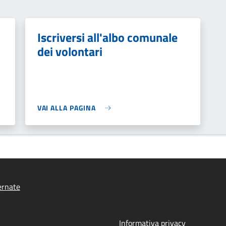
Iscriversi all'albo comunale
dei volontari
VAI ALLA PAGINA
ernate
Informativa privacy