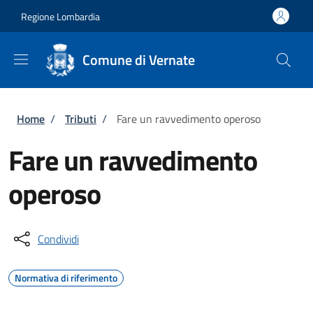
Salta al contenuto principale
Skip to footer content
Regione Lombardia
Comune di Vernate
Briciole di pane
Home
/
Tributi
/
Fare un ravvedimento operoso
Fare un ravvedimento
operoso
Condividi
Normativa di riferimento