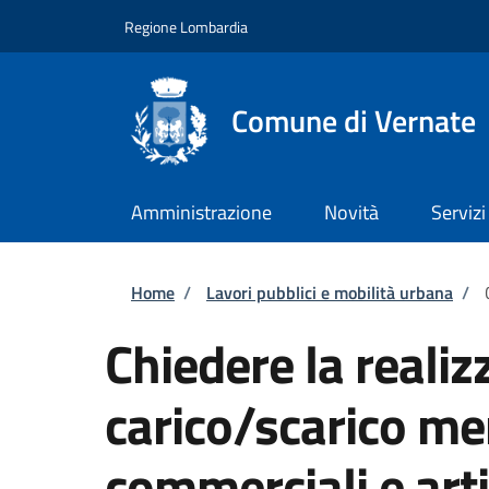
Salta al contenuto principale
Skip to footer content
Regione Lombardia
Comune di Vernate
Amministrazione
Novità
Servizi
Briciole di pane
Home
/
Lavori pubblici e mobilità urbana
/
Chiedere la realiz
carico/scarico mer
commerciali e arti