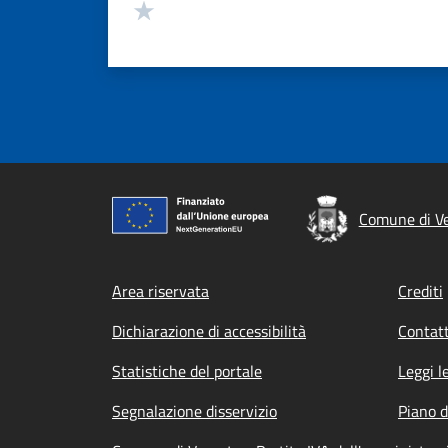
Valuta 1 stelle su 5
Comune di V
Footer menu
Area riservata
Crediti
Dichiarazione di accessibilità
Contatt
Statistiche del portale
Leggi l
Segnalazione disservizio
Piano d