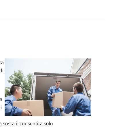
ta
di
za
i
La sosta è consentita solo