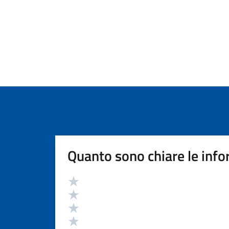
Quanto sono chiare le info
Valutazione
Valuta 5 stelle su 5
Valuta 4 stelle su 5
Valuta 3 stelle su 5
Valuta 2 stelle su 5