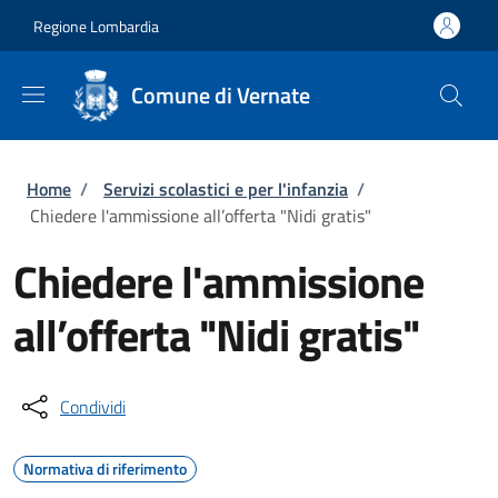
Salta al contenuto principale
Skip to footer content
Regione Lombardia
Comune di Vernate
Briciole di pane
Home
/
Servizi scolastici e per l'infanzia
/
Chiedere l'ammissione all’offerta "Nidi gratis"
Chiedere l'ammissione
all’offerta "Nidi gratis"
Condividi
Normativa di riferimento